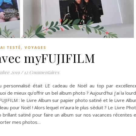
,
'AI TESTÉ
VOYAGES
avec myFUJIFILM
mbre 2019
/
12 Commentaires
eau personnalisé était LE cadeau de Noël au top par excellenc
oi de mieux qu’offrir un bel album photo ? Aujourd’hui j’ai la lour
IFILM : le Livre Album sur papier photo satiné et le Livre Alb
au pour Noël ! Alors lequel m’aura le plus séduit ? Le Livre Pho
oto brillant satiné pour faire un album sur nos vacances récentes 
importer mes photos…