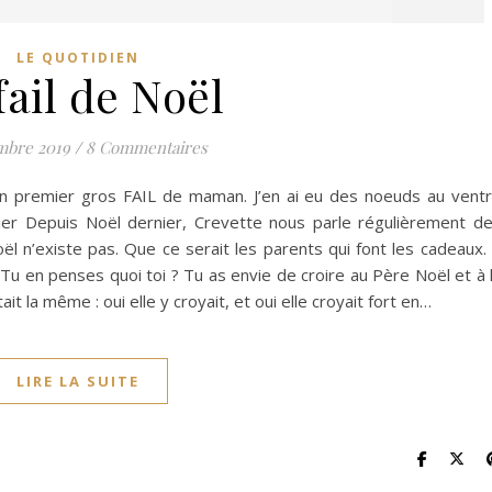
LE QUOTIDIEN
fail de Noël
mbre 2019
/
8 Commentaires
n premier gros FAIL de maman. J’en ai eu des noeuds au vent
er Depuis Noël dernier, Crevette nous parle régulièrement d
oël n’existe pas. Que ce serait les parents qui font les cadeaux.
 Tu en penses quoi toi ? Tu as envie de croire au Père Noël et à 
t la même : oui elle y croyait, et oui elle croyait fort en…
LIRE LA SUITE