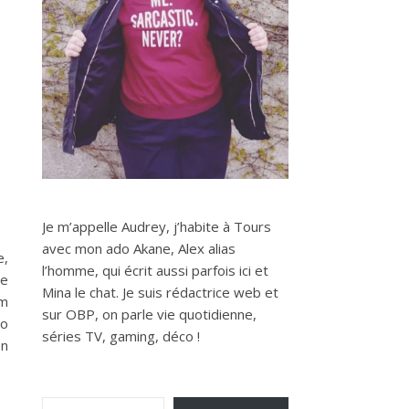
Je m’appelle Audrey, j’habite à Tours
avec mon ado Akane, Alex alias
e,
l’homme, qui écrit aussi parfois ici et
de
Mina le chat. Je suis rédactrice web et
um
sur OBP, on parle vie quotidienne,
to
séries TV, gaming, déco !
en
Saisissez votre adresse e-mail…