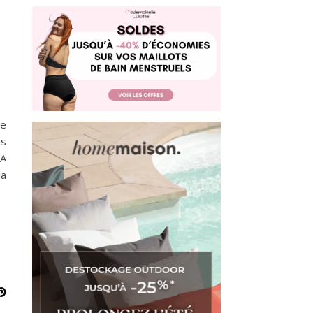
re
es
 A
la