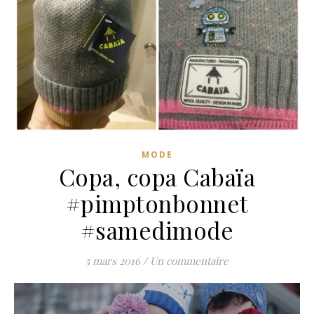
MODE
Copa, copa Cabaïa
#pimptonbonnet
#samedimode
5 mars 2016
/
Un commentaire