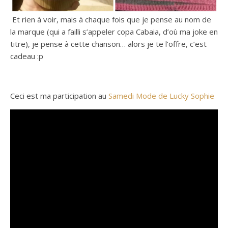
Et rien à voir, mais à chaque fois que je pense au nom de
la marque (qui a failli s’appeler copa Cabaia, d’où ma joke en
titre), je pense à cette chanson… alors je te l’offre, c’est
cadeau :p
Ceci est ma participation au
Samedi Mode de Lucky Sophie