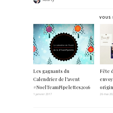
VOUS 
Les gagnants du
Fête d
Calendrier de l’avent
envoy
#NoelTeamPipelettes2016
origi
1 janvier 2017
26 mai 20