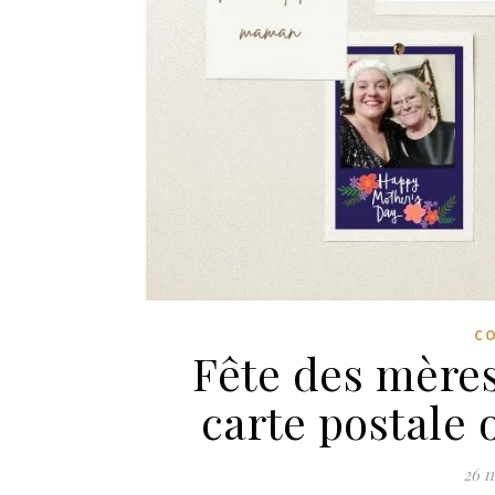
C
Fête des mères 
carte postale 
26 m