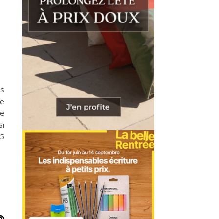
is
de
re
Si
45