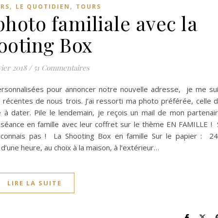
,
,
RS
LE QUOTIDIEN
TOURS
hoto familiale avec la
ooting Box
vier 2018
/
51 Commentaires
sonnalisées pour annoncer notre nouvelle adresse, je me su
écentes de nous trois. J’ai ressorti ma photo préférée, celle 
à dater. Pile le lendemain, je reçois un mail de mon partenai
éance en famille avec leur coffret sur le thème EN FAMILLE ! 
y connais pas ! La Shooting Box en famille Sur le papier : 2
’une heure, au choix à la maison, à l’extérieur…
LIRE LA SUITE