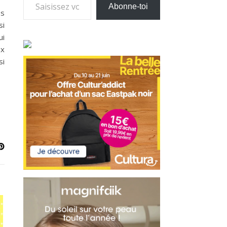
Abonne-toi
es
si
ui
ux
si