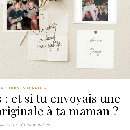
,
ONCOURS
SHOPPING
: et si tu envoyais une
originale à ta maman ?
ai 2023
/
7 Commentaires