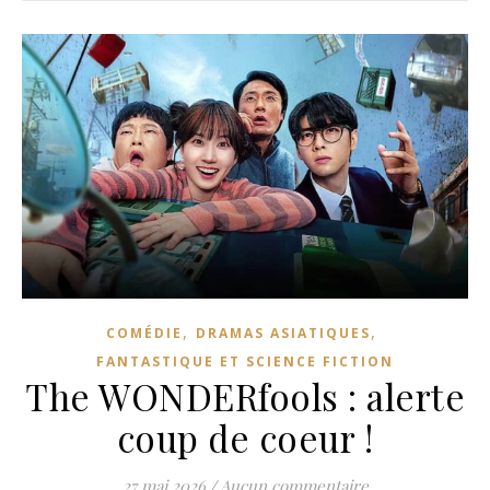
,
,
COMÉDIE
DRAMAS ASIATIQUES
FANTASTIQUE ET SCIENCE FICTION
The WONDERfools : alerte
coup de coeur !
27 mai 2026
/
Aucun commentaire