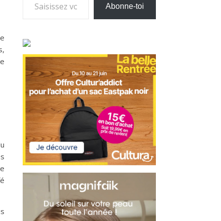
Abonne-toi
de
s,
de
du
es
ne
fé
us