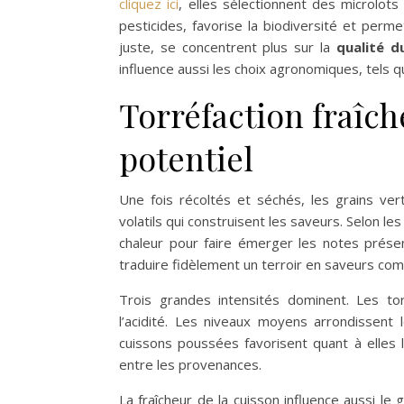
cliquez ici
, elles sélectionnent des microlots
pesticides, favorise la biodiversité et perm
juste, se concentrent plus sur la
qualité d
influence aussi les choix agronomiques, tels 
Torréfaction fraîche
potentiel
Une fois récoltés et séchés, les grains ver
volatils qui construisent les saveurs. Selon le
chaleur pour faire émerger les notes présen
traduire fidèlement un terroir en saveurs co
Trois grandes intensités dominent. Les tor
l’acidité. Les niveaux moyens arrondissent
cuissons poussées favorisent quant à elles l
entre les provenances.
La fraîcheur de la cuisson influence aussi le