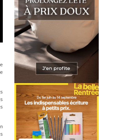
de
te
ts
ns
es
Un
es