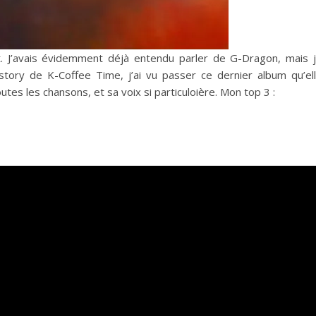
’avais évidemment déjà entendu parler de G-Dragon, mais 
story de K-Coffee Time, j’ai vu passer ce dernier album qu’el
utes les chansons, et sa voix si particuloière. Mon top 3 :