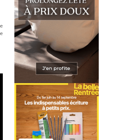
je
le