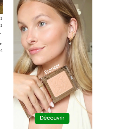
és
es
.
se
 4