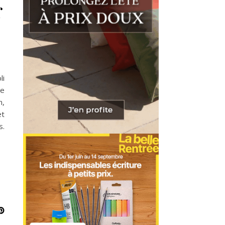
r
li
ne
n,
et
s.