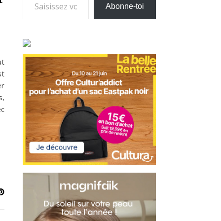
Abonne-toi
ut
st
er
s,
ec