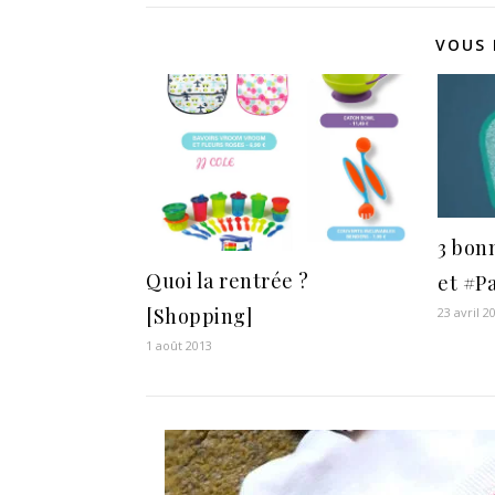
VOUS 
3 bon
Quoi la rentrée ?
et #P
[Shopping]
23 avril 2
1 août 2013