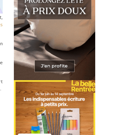
t,
ns
en
je
rt
.