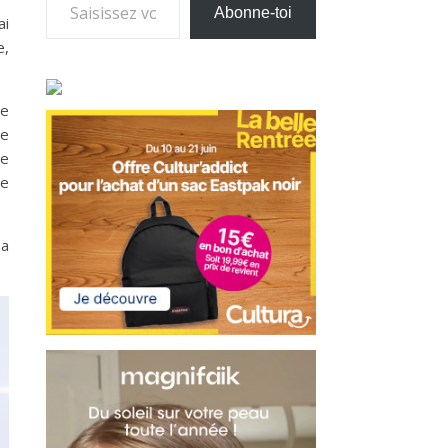
Abonne-toi
ai
e,
ne
de
le
je
ma