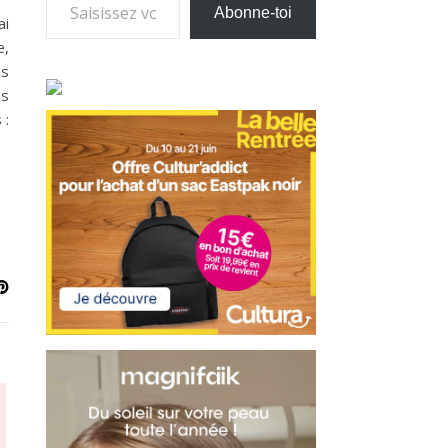
Abonne-toi
ai
e,
es
os
 :