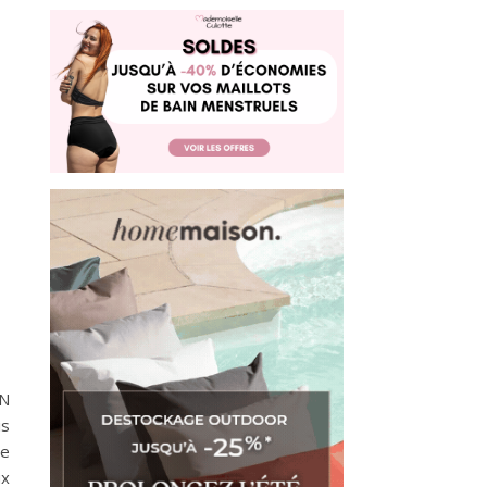
DN
is
le
ux