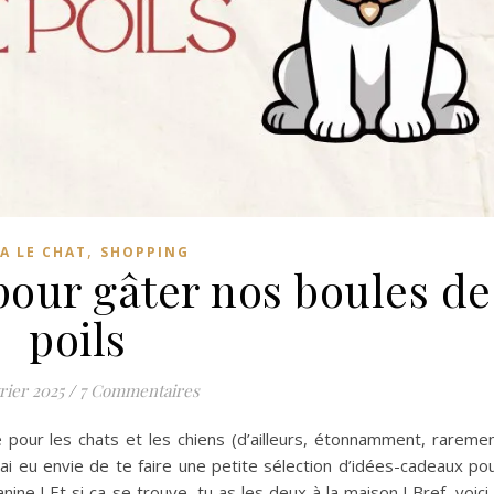
,
A LE CHAT
SHOPPING
pour gâter nos boules de
poils
rier 2025
/
7 Commentaires
pour les chats et les chiens (d’ailleurs, étonnamment, rareme
’ai eu envie de te faire une petite sélection d’idées-cadeaux po
anine ! Et si ça se trouve, tu as les deux à la maison ! Bref, voici