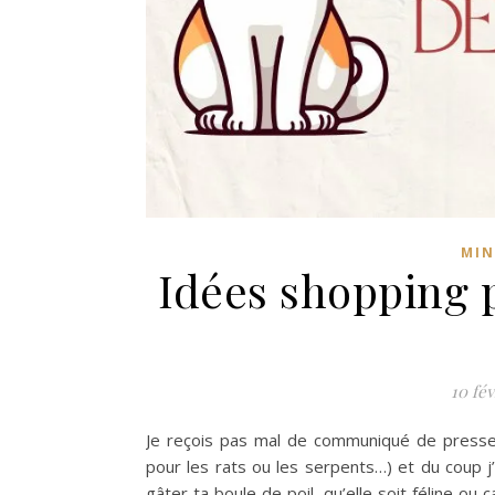
MIN
Idées shopping 
10 fév
Je reçois pas mal de communiqué de presse 
pour les rats ou les serpents…) et du coup j
gâter ta boule de poil, qu’elle soit féline ou c