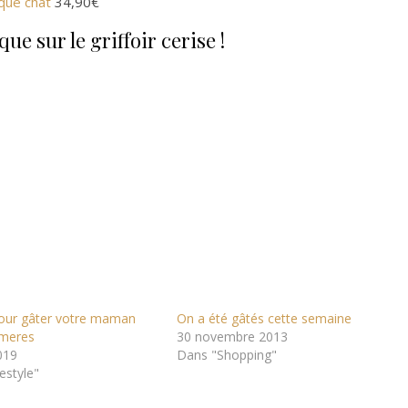
que chat
34,90€
ue sur le griffoir cerise !
pour gâter votre maman
On a été gâtés cette semaine
smeres
30 novembre 2013
019
Dans "Shopping"
estyle"