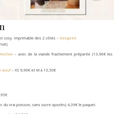
en
et cosy. Imprimable des 2 côtés –
Vistaprint
rmat)
 Kitchen
– avec de la viande fraichement préparée (13,96€ les
e wouf
– XS 9,90€ et M à 13,50€
,95€
c du vrai poisson, sans sucre ajoutés) 4,39€ le paquet.