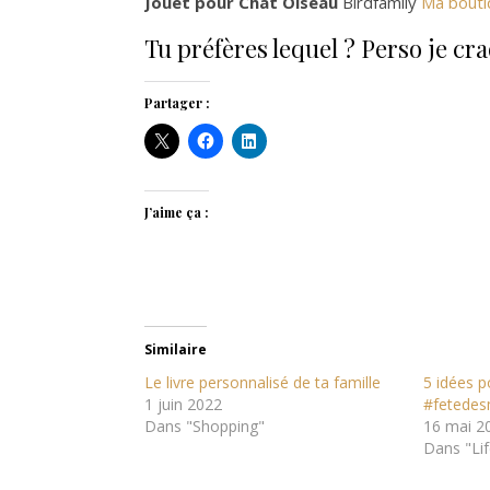
Jouet pour Chat Oiseau
Birdfamily
Ma bouti
Tu préfères lequel ? Perso je craq
Partager :
J’aime ça :
Similaire
Le livre personnalisé de ta famille
5 idées 
1 juin 2022
#fetede
Dans "Shopping"
16 mai 2
Dans "Lif