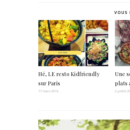
VOUS 
Hé, LE resto Kidfriendly
Une s
sur Paris
plats
17 mars 2016
2 juillet 