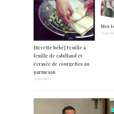
Mes t
12 juin 20
[Recette bébé] Feuille à
feuille de cabillaud et
écrasée de courgettes au
parmesan
13 juin 2013