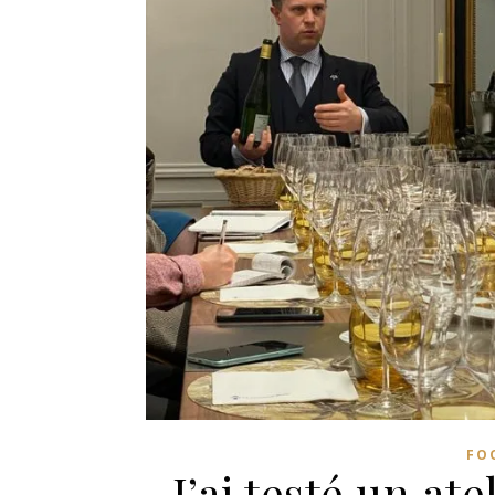
FO
J’ai testé un at