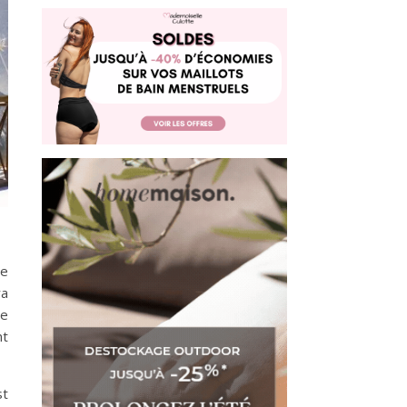
le
ra
de
nt
st