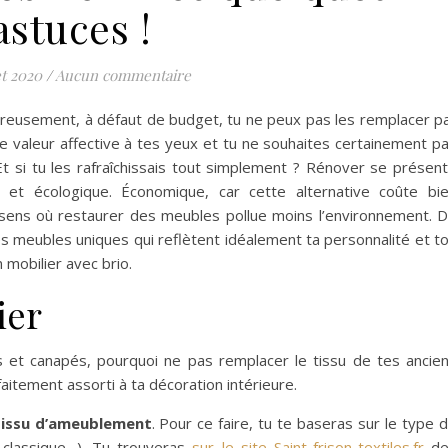
astuces !
et 2020
/
Aucun commentaire
reusement, à défaut de budget, tu ne peux pas les remplacer p
e valeur affective à tes yeux et tu ne souhaites certainement p
. Et si tu les rafraîchissais tout simplement ? Rénover se présen
et écologique. Économique, car cette alternative coûte bi
sens où restaurer des meubles pollue moins l’environnement. 
es meubles uniques qui reflètent idéalement ta personnalité et t
 mobilier avec brio.
ier
s et canapés, pourquoi ne pas remplacer le tissu de tes ancie
faitement assorti à ta décoration intérieure.
 tissu d’ameublement
. Pour ce faire, tu te baseras sur le type 
e classique…). Tu trouveras
sur le site Saint-frison-textiles.fr
de