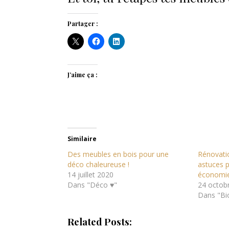
Partager :
J’aime ça :
Similaire
Des meubles en bois pour une
Rénovatio
déco chaleureuse !
astuces p
14 juillet 2020
économie
Dans "Déco ♥"
24 octob
Dans "Bi
Related Posts: