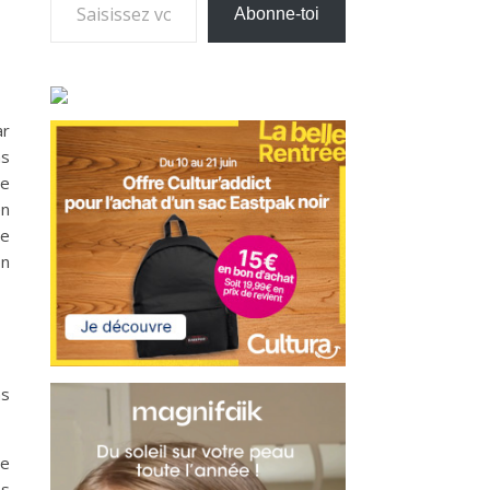
Abonne-toi
ar
as
te
en
De
on
ns
de
s