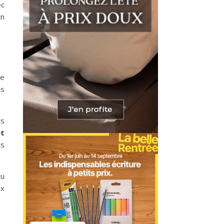
ec
un
se
es
rs
et
us
tu
ux