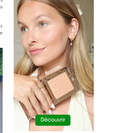
gn
es
de