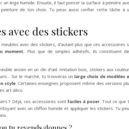
 un linge humide. Ensuite, il faut poncer la surface à peindre av
a peinture de ton choix. Tu peux aussi confier cette tâche à 
s avec des stickers
es meubles avec des stickers, d’autant plus que ces accessoires 
du moment.
Plus que de simples adhésifs, ils constituent d
uble ancien en un clin d’œil. Imitation bois, stickers aux couleu
leuris… Sur le marché, tu trouveras un
large choix de modèles 
n style
. Certaines enseignes proposent même des versions pl
es art déco.
ers ? Déjà, ces accessoires sont
faciles à poser
. Tout ce que 
ettoyant avec un chiffon humide et appliquer les stickers. Tu pe
ins.
s ou tu revends/donnes ?