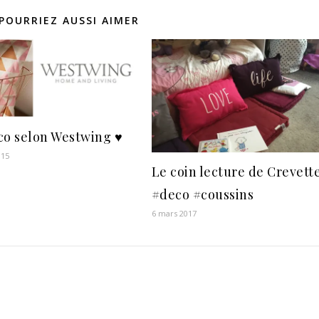
POURRIEZ AUSSI AIMER
co selon Westwing ♥
015
Le coin lecture de Crevett
#deco #coussins
6 mars 2017