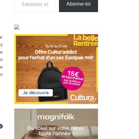
Abonne-toi
ar
as
te
en
De
on