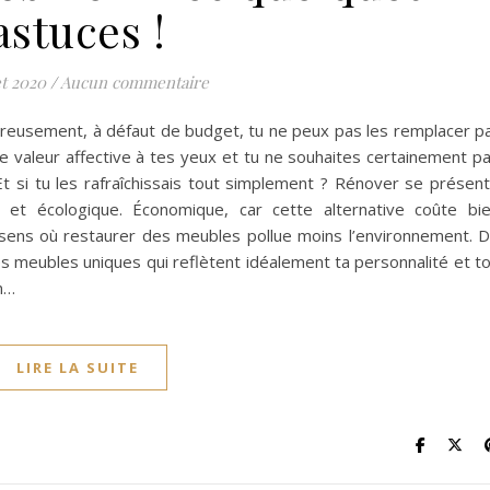
astuces !
et 2020
/
Aucun commentaire
reusement, à défaut de budget, tu ne peux pas les remplacer p
e valeur affective à tes yeux et tu ne souhaites certainement p
. Et si tu les rafraîchissais tout simplement ? Rénover se présen
et écologique. Économique, car cette alternative coûte bi
sens où restaurer des meubles pollue moins l’environnement. 
es meubles uniques qui reflètent idéalement ta personnalité et t
n…
LIRE LA SUITE