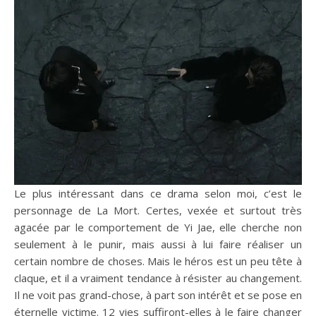
Le plus intéressant dans ce drama selon moi, c’est le
personnage de La Mort. Certes, vexée et surtout très
agacée par le comportement de Yi Jae, elle cherche non
seulement à le punir, mais aussi à lui faire réaliser un
certain nombre de choses. Mais le héros est un peu tête à
claque, et il a vraiment tendance à résister au changement.
Il ne voit pas grand-chose, à part son intérêt et se pose en
éternelle victime. 12 vies suffiront-elles à le faire changer