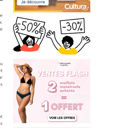
re
x.
le
ou
et
ur
es
nt
es