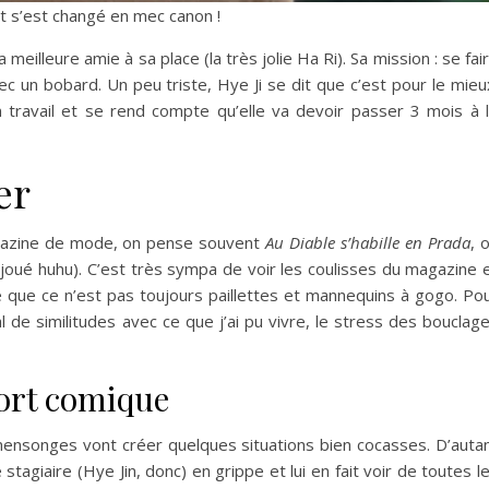
ait s’est changé en mec canon !
 meilleure amie à sa place (la très jolie Ha Ri). Sa mission : se fai
ec un bobard. Un peu triste, Hye Ji se dit que c’est pour le mieu
n travail et se rend compte qu’elle va devoir passer 3 mois à 
er
agazine de mode, on pense souvent
Au Diable s’habille en Prada
, 
oué huhu). C’est très sympa de voir les coulisses du magazine 
 que ce n’est pas toujours paillettes et mannequins à gogo. Po
al de similitudes avec ce que j’ai pu vivre, le stress des bouclag
sort comique
ensonges vont créer quelques situations bien cocasses. D’auta
tagiaire (Hye Jin, donc) en grippe et lui en fait voir de toutes l