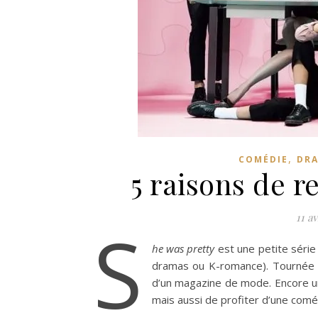
,
COMÉDIE
DRA
5 raisons de r
11 av
S
he was pretty
est une petite série
dramas ou K-romance). Tournée e
d’un magazine de mode. Encore un
mais aussi de profiter d’une coméd