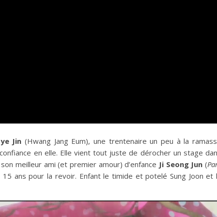
ye Jin
(Hwang Jang Eum), une trentenaire un peu à la ramas
onfiance en elle. Elle vient tout juste de dérocher un stage da
son meilleur ami (et premier amour) d’enfance
Ji Seong Jun
(
Pa
 15 ans pour la revoir. Enfant le timide et potelé Sung Joon et 