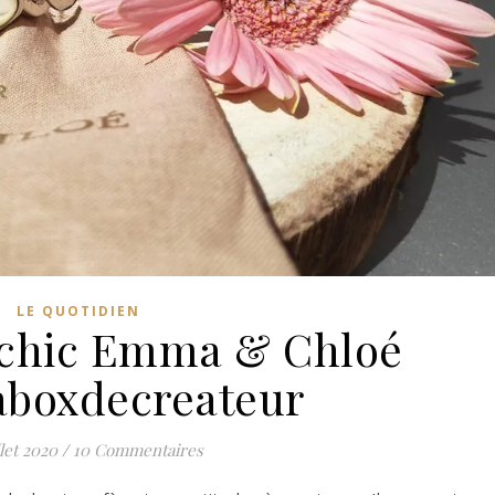
LE QUOTIDIEN
 chic Emma & Chloé
aboxdecreateur
llet 2020
/
10 Commentaires