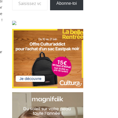
si
Abonne-toi
or
re
 !
ur