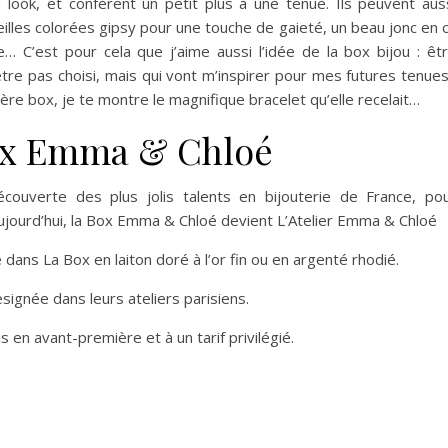
n look, et confèrent un petit plus à une tenue. Ils peuvent aus
eilles colorées gipsy pour une touche de gaieté, un beau jonc en 
… C’est pour cela que j’aime aussi l’idée de la box bijou : êt
être pas choisi, mais qui vont m’inspirer pour mes futures tenues
ère box, je te montre le magnifique bracelet qu’elle recelait…
box Emma & Chloé
ouverte des plus jolis talents en bijouterie de France, po
Aujourd’hui, la Box Emma & Chloé devient L’Atelier Emma & Chloé
dans La Box en laiton doré à l’or fin ou en argenté rhodié.
esignée dans leurs ateliers parisiens.
s en avant-première et à un tarif privilégié.