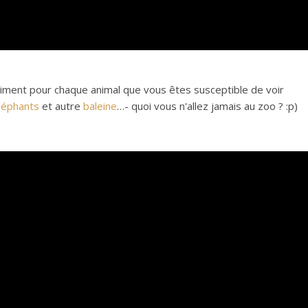
iment pour chaque animal que vous êtes susceptible de voir
léphants
et autre
baleine
…- quoi vous n'allez jamais au zoo ? :p)