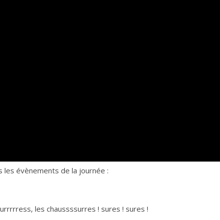
us les évènements de la journée :
rrrress, les chaussssurres ! sures ! sures !