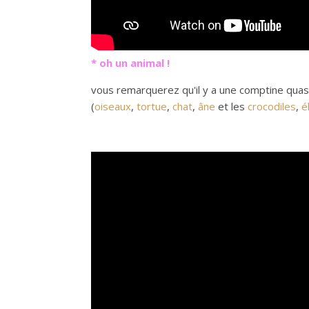
* oh un animal !
vous remarquerez qu'il y a une comptine quas
(
oiseaux
,
tortue
,
chat
,
âne
et les
crocodiles
,
é