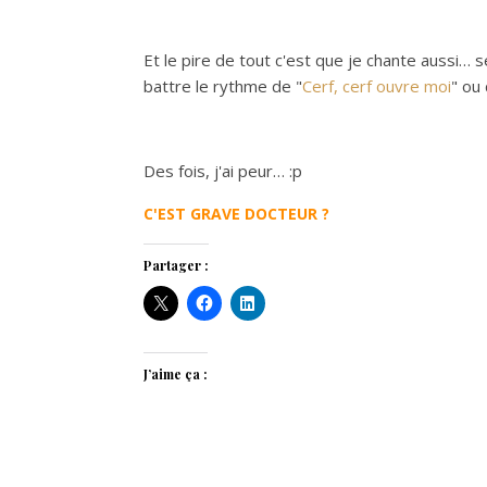
Et le pire de tout c'est que je chante aussi…
battre le rythme de "
Cerf, cerf ouvre moi
" ou
Des fois, j'ai peur… :p
C'EST GRAVE DOCTEUR ?
Partager :
J’aime ça :