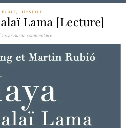
,
L'ÉCOLE
LIFESTYLE
Dalaï Lama [Lecture]
l 2014
/
Aucun commentaire