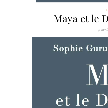
Maya et le 
9 avri