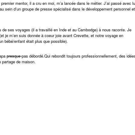
n premier mentor, il a cru en moi, m’a lancée dans le métier. J’ai passé avec lu
 au sein d’un groupe de presse spécialisé dans le développement personnel et
es de ses voyages (il a travaillé en Inde et au Cambodge) à nous raconte. Je
et je m’en suis donnée à coeur joie avant Crevette, et notre voyage en
n bébé/enfant était plus que possible).
papa
presque
pas débordé.Qui rebondit toujours professionnellement, des idée
 le partage de maison.