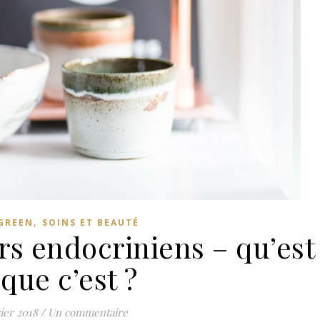
,
 GREEN
SOINS ET BEAUTÉ
rs endocriniens – qu’est
 que c’est ?
rier 2018
/
Un commentaire