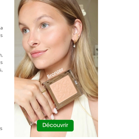
la
ds
n,
as
s,
ns