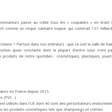
ommateurs passe au crible tous les « coupables » en tirant 
ent comme un risque sanitaire majeur qui coûterait 157 milliar
niens ? Partout dans nos intérieurs : que ce soit la salle de bai
ition quasi constante dont la plupart d’entre nous n’ont p
 produits de notre quotidien : cosmétiques, plastiques, jouet
…
taires en France depuis 2015
ues (PVC…)
ent utilisés dans l’UE dont 40 sont des perturbateurs endocrinie
ans les produits cosmétiques tels que shampoings et crèmes