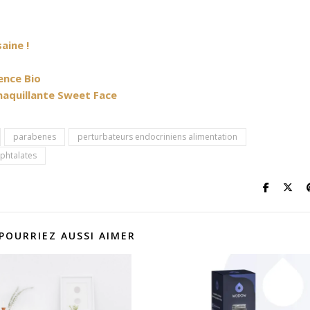
aine !
gence Bio
maquillante Sweet Face
parabenes
perturbateurs endocriniens alimentation
phtalates
POURRIEZ AUSSI AIMER