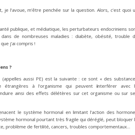
, je l’avoue, m’être penchée sur la question. Alors, c’est quoi 
santé publique, et médiatique, les perturbateurs endocriniens so
t dans de nombreuses maladies : diabète, obésité, trouble 
ue j’ai compris !
iens ?
s (appelles aussi PE) est la suivante : ce sont « des substanc
ielle étrangères à l’organisme qui peuvent
i
nterférer avec 
nduire ainsi des effets délétères sur cet organisme ou sur s
enacent le système hormonal en limitant l’action des hormon
système hormonal pourtant très fragile qui déréglé, peut bloquer 
te, problème de fertilité, cancers, troubles comportementaux…