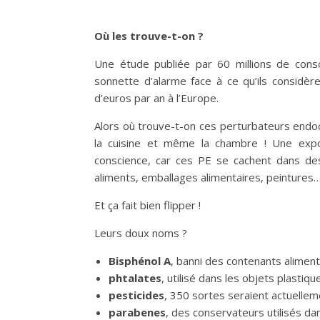
Où les trouve-t-on ?
Une étude publiée par 60 millions de cons
sonnette d’alarme face à ce qu’ils considèr
d’euros par an à l’Europe.
Alors où trouve-t-on ces perturbateurs endocri
la cuisine et même la chambre ! Une expos
conscience, car ces PE se cachent dans des
aliments, emballages alimentaires, peintures
Et ça fait bien flipper !
Leurs doux noms ?
Bisphénol A
, banni des contenants alimen
phtalates
, utilisé dans les objets plastiq
pesticides
, 350 sortes seraient actuellem
parabenes
, des conservateurs utilisés d