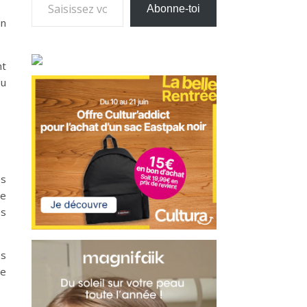
Abonne-toi
un
nt
du
es
le
es
es
le