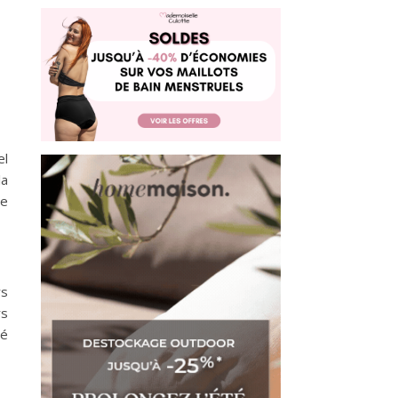
el
la
se
rs
rs
hé