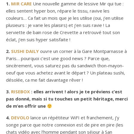
1.
MIR CARE
Une nouvelle gamme de lessive Mir qui tue :
elles sentent hyper bon, répare le tissu, ravive les
couleurs… Ca fait un mois que je les utilise (oui, j’en utilise
plusieurs : je varie les plaisirs) et j’en suis ravie ! La
serviette de bain rose de Crevette a retrouvé tout son
éclat, j’en suis hyper satisfaite !
2.
SUSHI DAILY
ouvre un corner à la Gare Montparnasse à
Paris… pourquoi c’est une good news ? Parce que,
sincèrement, vous saturez pas du sandwich thon-mayon-
oeuf que vous achetez avant le départ ? Un plateau sushi,
désolée, ca me fait davantage rêver !
3.
RISEBOX
: elles arrivent ! alors je te préviens c’est
pas donné, mais si tu touches un petit héritage, merci
de m’en offrir une
4.
DEVOLO
lance un répétiteur WiFI et franchement, j’y
songe parce que notre connexion est de pire en pire (les
chats vidéo avec l’homme pendant son séjour à San