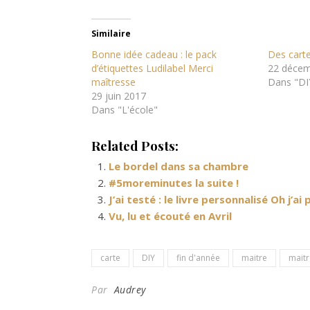
Similaire
Bonne idée cadeau : le pack
Des cart
d’étiquettes Ludilabel Merci
22 décem
maîtresse
Dans "DI
29 juin 2017
Dans "L'école"
Related Posts:
Le bordel dans sa chambre
#5moreminutes la suite !
J’ai testé : le livre personnalisé Oh j’a
Vu, lu et écouté en Avril
carte
DIY
fin d'année
maitre
mait
Par
Audrey