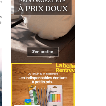
et
as
ir