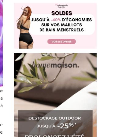
e
ma
 à
de
ne