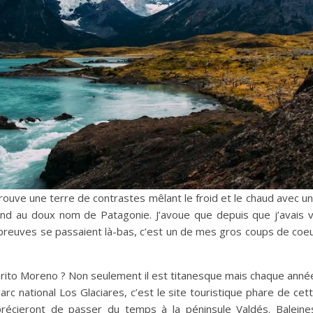
 trouve une terre de contrastes mêlant le froid et le chaud avec u
pond au doux nom de Patagonie. J’avoue que depuis que j’avais 
 épreuves se passaient là-bas, c’est un de mes gros coups de coe
rito Moreno ? Non seulement il est titanesque mais chaque anné
rc national Los Glaciares, c’est le site touristique phare de cet
récieront de passer du temps à la péninsule Valdés. Baleine