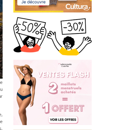
ne
vu
ur
e,
te
s,