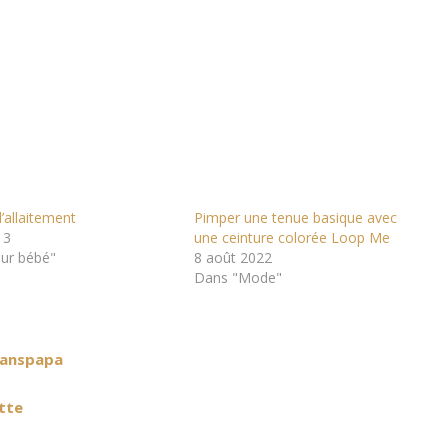
l’allaitement
Pimper une tenue basique avec
13
une ceinture colorée Loop Me
ur bébé"
8 août 2022
Dans "Mode"
sanspapa
tte