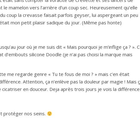
c’était sans compter la voracité de Crevette et ses lancers de
ant le mamelon vers l’arrière d’un coup sec. Heureusement qu’elle
du coup la crevasse faisait parfois geyser, lui aspergeant un peu
 c’était mon petit plaisir sadique du jour. (Même pas honte)
squ’au jour où je me suis dit « Mais pourquoi je m’inflige ça ? ». 
t d’embouts silicone Doodle (je n’ai pas choisi la marque mais
ette me regarde genre « Tu te fous de moi ? » mais c’en était
différence. Attention, ça n’enlève pas la douleur par magie ! Mais 
icatriser en douceur. Deja après trois jours je vois la différence 
faut protéger nos seins.