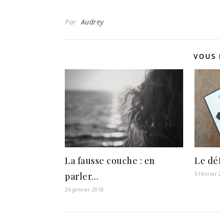
Par
Audrey
VOUS 
La fausse couche : en
Le déf
5 février
parler…
26 janvier 2018