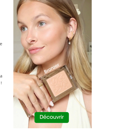
Ce
ça
!