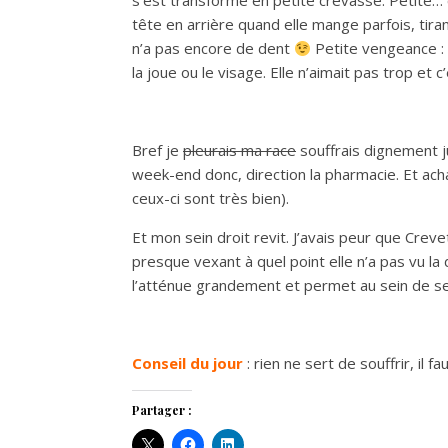
s’est transformé en petite crevasse. Petite… 
tête en arrière quand elle mange parfois, tir
n’a pas encore de dent
Petite vengeance : 
la joue ou le visage. Elle n’aimait pas trop et
Bref je
pleurais ma race
souffrais dignement ju
week-end donc, direction la pharmacie. Et acha
ceux-ci sont très bien).
Et mon sein droit revit. J’avais peur que Crev
presque vexant à quel point elle n’a pas vu la 
l’atténue grandement et permet au sein de se c
Conseil du jour
: rien ne sert de souffrir, il 
Partager :