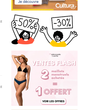
RE
RE