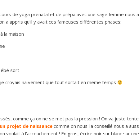
 les cours de yoga prénatal et de prépa avec une sage femme nous a
 on a appris qu’il y avait ces fameuses différentes phases:
 à la maison
nie
 bébé sort
a (je croyais naïvement que tout sortait en même temps
assés, comme ça on ne se met pas la pression ! On va juste tente
un projet de naissance
comme on nous l’a conseillé nous a auss
n voulait à l’accouchement ! En gros, écrire noir sur blanc sur une