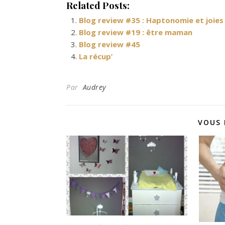
Related Posts:
Blog review #35 : Haptonomie et joies
Blog review #19 : être maman
Blog review #45
La récup’
Par
Audrey
VOUS 