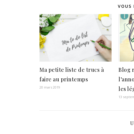
VOUS 
Ma petite liste de trucs à
Blog 
faire au printemps
l’anno
20 mars 2019
les l
13 septe
U