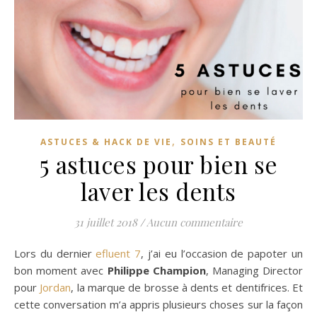
,
ASTUCES & HACK DE VIE
SOINS ET BEAUTÉ
5 astuces pour bien se
laver les dents
31 juillet 2018
/
Aucun commentaire
Lors du dernier
efluent 7
, j’ai eu l’occasion de papoter un
bon moment avec
Philippe Champion
, Managing Director
pour
Jordan
, la marque de brosse à dents et dentifrices. Et
cette conversation m’a appris plusieurs choses sur la façon