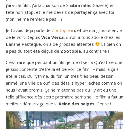
j'ai vu le film, j'ai la chanson de Shakira (alias Gazelle) en
tête non-stop, et je me devais de partager ça avec toi
(non, ne me remercie pas….)
Je t'avais déjà parlé de
Zootopie ic
i, et de ma grosse envie
de le voir. Depuis
Vice Versa
, qu'on a tous adoré chez les
Banane Pastèque, on a de grosses attentes
Et bien on
a pas du tout été déçus de
Zootopie
, au contraire !
C'est rare que pendant un film je me dise : « Qu'est-ce que
je suis contente d'être là et de voir ce film ! » mais là ça a
été le cas. Du rythme, du fun, un très très beau dessin
animé, une ville de ouf, des détails hyper léchés comme on
nous l'avait promis. Ça ne m'étonne pas qu'il y ait eu une
telle affluence dès cette première semaine : le film a fait un
meilleur démarrage que la
Reine des neiges
. Genre !