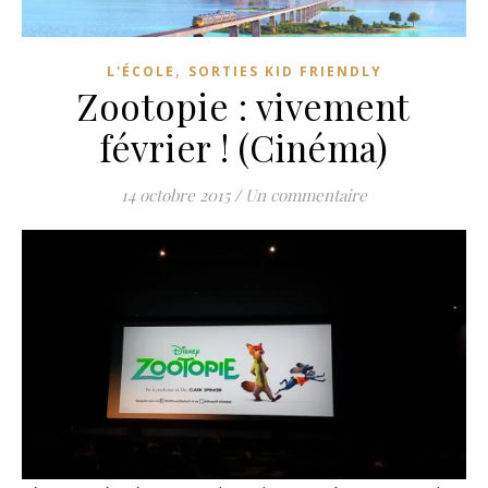
,
L'ÉCOLE
SORTIES KID FRIENDLY
Zootopie : vivement
février ! (Cinéma)
14 octobre 2015
/
Un commentaire