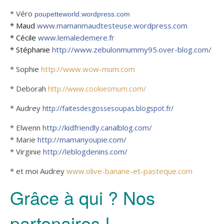
* Véro
poupetteworld.wordpress.com
* Maud
www.mamanmaudtesteuse.wordpress.com
* Cécile
www.lemaledemere.fr
* Stéphanie
http://www.zebulonmummy95.over-blog.com/
* Sophie
http://www.wow-mum.com
* Deborah
http://www.cookiesmum.com/
* Audrey
http://faitesdesgossesoupas.blogspot.fr/
* Elwenn
http://kidfriendly.canalblog.com/
* Marie
http://mamanyoupie.com/
* Virginie
http://leblogdenins.com/
* et moi Audrey
www.olive-banane-et-pasteque.com
Grâce à qui ? Nos
partenaires !