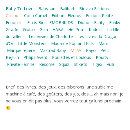
Baby To Love
–
Babysun
–
–
–
Balibart
Bioviva Editions
Caillou
–
–
–
Coco Camel
Editions Fleurus
Editions Petite
–
–
–
–
Fripouille
Elo is Bio
EMOB4KIDS
–
Diono
Farity
Funky
–
–
–
–
–
–
Giraffe
Giotto
Gula
HABA
Hei Poa
Kadolis
La fille
–
–
du tailleur
Les envies de Charlotte
Les Livres du Dragon
–
–
–
–
d’Or
Little Monsters
Madame Pop and Kids
Mam
–
–
MTW
–
–
Marque repère
Mastrad Baby
Pago
Petit
–
–
–
–
Beguin
Philips Avent
Poulettes et Loulous
Pourty
–
–
–
Stikets
–
–
Private Famille
Resqme
Squiz
Tigex
Vulli
Bref, des livres, des jeux, des biberons, une sublaïme
machine à café, des goûters, des jus, des…. ah mais non, je
ne vous en dit pas plus, vous verrez tout ça lundi prochain