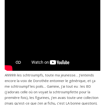
Ahhhhh les schtroumpfs, toute ma jeunesse… J’entends
encore la voix de Dorothée entonner le générique, et ça
me schtroumpf les poils… Gamine, j’ai tout eu : les BD
(j’adorais celle où on voyait la schtroumpfette pour la
première fois), les figurines, j’en avais toute une collection
(mais qu’est-ce que j’en ai fichu, c’est LA bonne question).