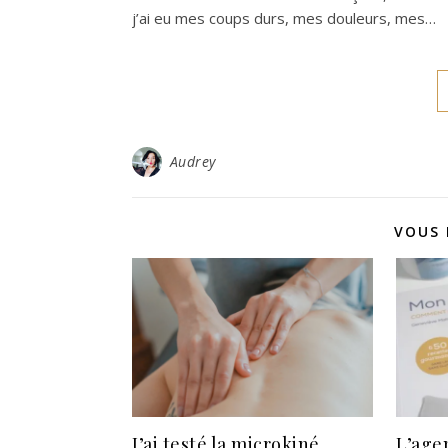
j’ai eu mes coups durs, mes douleurs, mes…
Audrey
VOUS 
J’ai testé la microkiné…
L’age