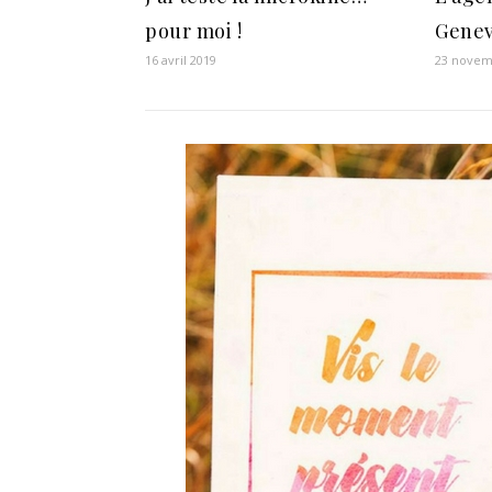
pour moi !
Genev
16 avril 2019
23 novem