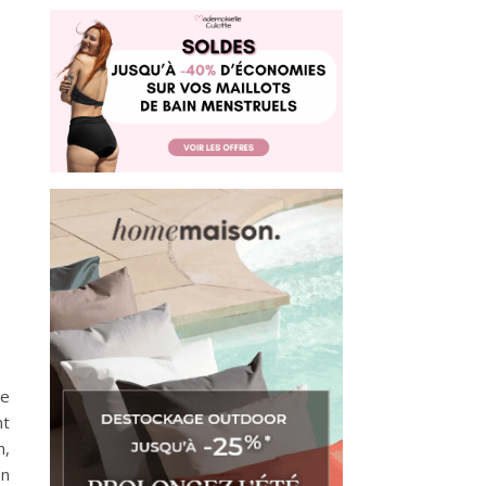
de
nt
n,
on