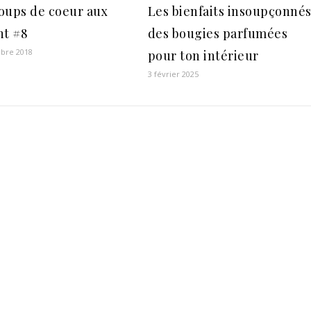
oups de coeur aux
Les bienfaits insoupçonné
nt #8
des bougies parfumées
bre 2018
pour ton intérieur
3 février 2025