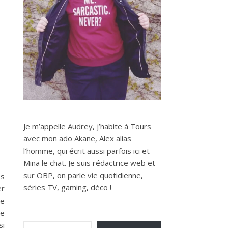
Je m’appelle Audrey, j’habite à Tours
avec mon ado Akane, Alex alias
l’homme, qui écrit aussi parfois ici et
Mina le chat. Je suis rédactrice web et
sur OBP, on parle vie quotidienne,
es
séries TV, gaming, déco !
er
me
ne
Saisissez votre adresse e-mail…
si