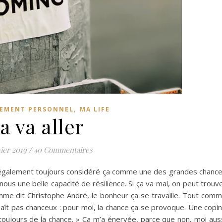
,
EMENT PERSONNEL
MA LIFE
a va aller
vier 2019
/
40 Commentaires
j’ai également toujours considéré ça comme une des grandes chanc
ous une belle capacité de résilience. Si ça va mal, on peut trouv
omme dit Christophe André, le bonheur ça se travaille. Tout com
aît pas chanceux : pour moi, la chance ça se provoque. Une copi
s toujours de la chance. » Ça m’a énervée, parce que non, moi aus