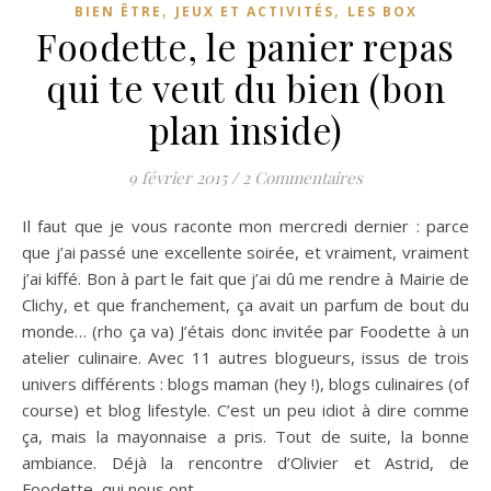
,
,
BIEN ÊTRE
JEUX ET ACTIVITÉS
LES BOX
Foodette, le panier repas
qui te veut du bien (bon
plan inside)
9 février 2015
/
2 Commentaires
Il faut que je vous raconte mon mercredi dernier : parce
que j’ai passé une excellente soirée, et vraiment, vraiment
j’ai kiffé. Bon à part le fait que j’ai dû me rendre à Mairie de
Clichy, et que franchement, ça avait un parfum de bout du
monde… (rho ça va) J’étais donc invitée par Foodette à un
atelier culinaire. Avec 11 autres blogueurs, issus de trois
univers différents : blogs maman (hey !), blogs culinaires (of
course) et blog lifestyle. C’est un peu idiot à dire comme
ça, mais la mayonnaise a pris. Tout de suite, la bonne
ambiance. Déjà la rencontre d’Olivier et Astrid, de
Foodette, qui nous ont…