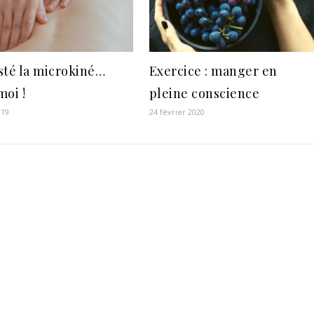
esté la microkiné…
Exercice : manger en
moi !
pleine conscience
019
24 février 2020