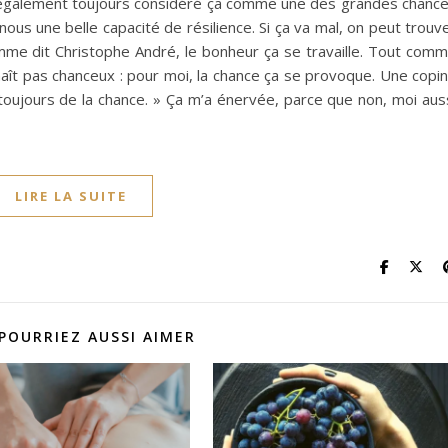
j’ai également toujours considéré ça comme une des grandes chanc
ous une belle capacité de résilience. Si ça va mal, on peut trouv
omme dit Christophe André, le bonheur ça se travaille. Tout com
aît pas chanceux : pour moi, la chance ça se provoque. Une copi
s toujours de la chance. » Ça m’a énervée, parce que non, moi aus
LIRE LA SUITE
POURRIEZ AUSSI AIMER