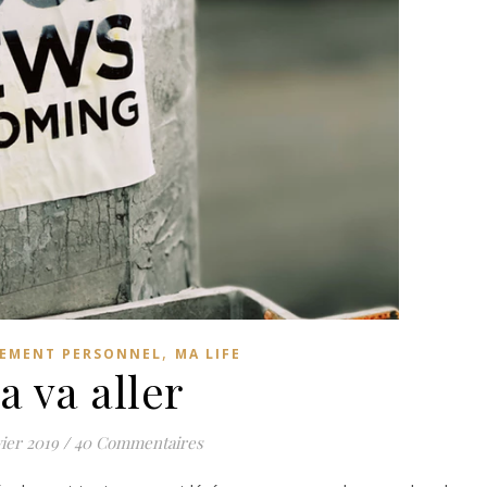
,
EMENT PERSONNEL
MA LIFE
a va aller
vier 2019
/
40 Commentaires