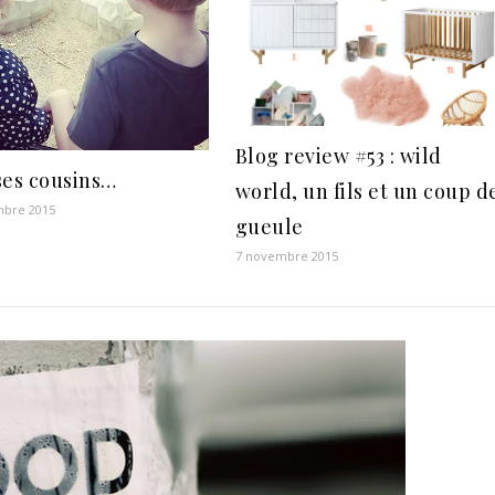
Blog review #53 : wild
ses cousins…
world, un fils et un coup d
mbre 2015
gueule
7 novembre 2015