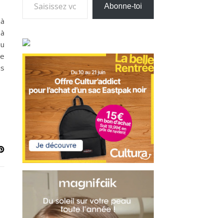
Abonne-toi
jà
 à
eu
se
is