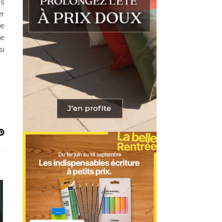
es
er
me
ne
si