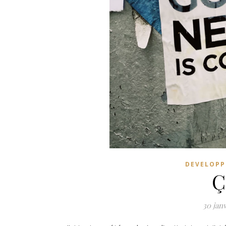
DEVELOPP
Ç
30 jan