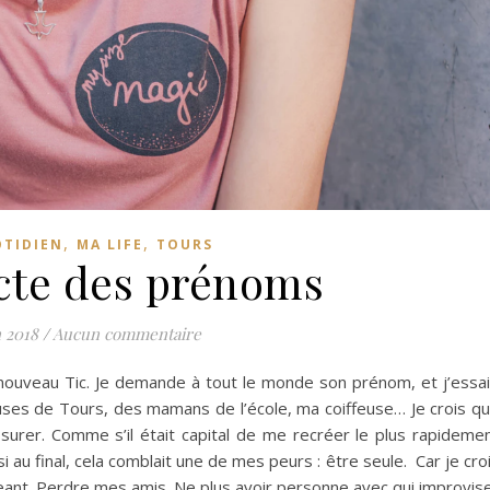
,
,
OTIDIEN
MA LIFE
TOURS
ecte des prénoms
n 2018
/
Aucun commentaire
 nouveau Tic. Je demande à tout le monde son prénom, et j’essa
uses de Tours, des mamans de l’école, ma coiffeuse… Je crois q
assurer. Comme s’il était capital de me recréer le plus rapideme
au final, cela comblait une de mes peurs : être seule. Car je cro
geant. Perdre mes amis. Ne plus avoir personne avec qui improvis