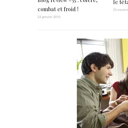
le té
combat et froid !
25 novem
23 janvier 2016