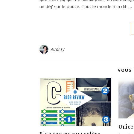
un déj’ sur le pouce. Tout le monde m’a dit :…
Audrey
VOUS 
Unice
Blog review #55 : colère,