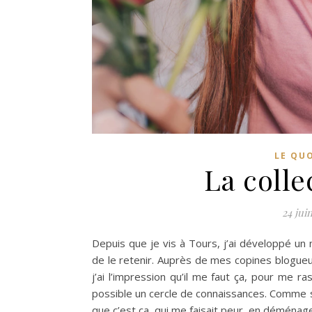
LE QU
La coll
24 jui
Depuis que je vis à Tours, j’ai développé un
de le retenir. Auprès de mes copines blogue
j’ai l’impression qu’il me faut ça, pour me r
possible un cercle de connaissances. Comme si 
que c’est ça, qui me faisait peur, en déména