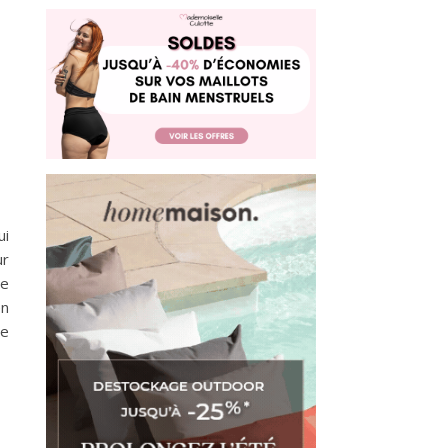
ui
ur
re
en
ne