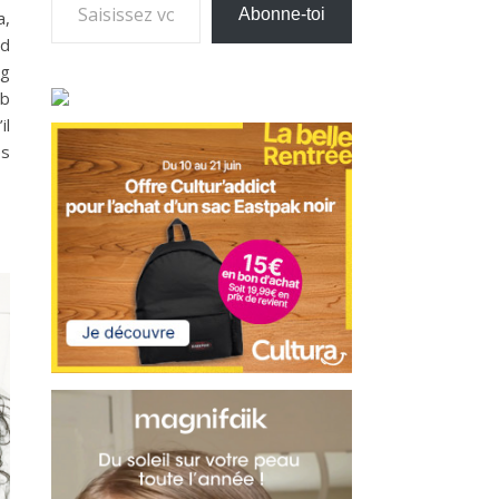
Abonne-toi
a,
nd
ng
ub
il
es