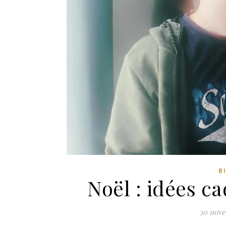
B
Noël : idées ca
30 nov