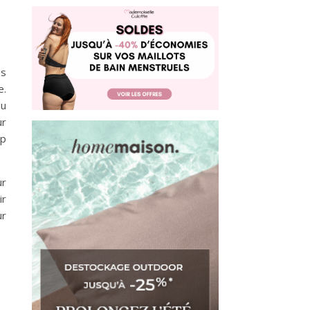
es
e.
du
ur
up
ur
ir
r