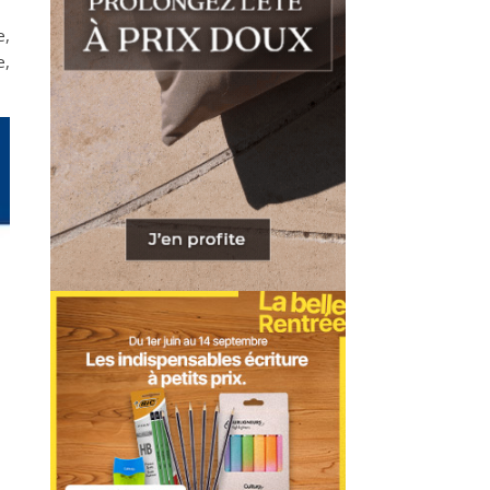
e,
e,