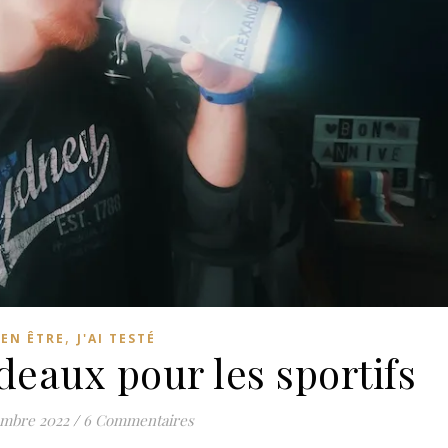
,
IEN ÊTRE
J'AI TESTÉ
deaux pour les sportifs
embre 2022
/
6 Commentaires