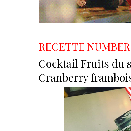
RECETTE NUMBER O
C
ocktail Fruits du 
Cranberry frambois