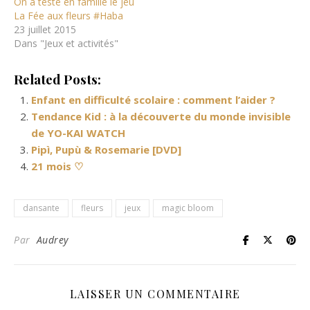
On a testé en famille le jeu
La Fée aux fleurs #Haba
23 juillet 2015
Dans "Jeux et activités"
Related Posts:
Enfant en difficulté scolaire : comment l’aider ?
Tendance Kid : à la découverte du monde invisible
de YO-KAI WATCH
Pipì, Pupù & Rosemarie [DVD]
21 mois ♡
dansante
fleurs
jeux
magic bloom
Par
Audrey
LAISSER UN COMMENTAIRE