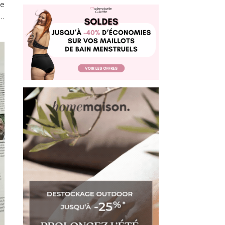
te
s…