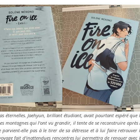
s éternelles. Jaehyun, brillant étudiant, avait pourtant espéré que 
 montagnes qui l’ont vu grandir, il tente de se reconstruire après 
arvient-elle pas à le tirer de sa détresse et à lui faire retrouver 
 voyage fait d’inattendues rencontres lui permettra de renouer avec 