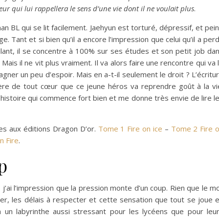
eur qui lui rappellera le sens d’une vie dont il ne voulait plus
.
an BL qui se lit facilement. Jaehyun est torturé, dépressif, et pei
e. Tant et si bien qu’il a encore l’impression que celui qu’il a per
llant, il se concentre à 100% sur ses études et son petit job da
Mais il ne vit plus vraiment. Il va alors faire une rencontre qui va 
agner un peu d’espoir. Mais en a-t-il seulement le droit ? L’écritu
e de tout cœur que ce jeune héros va reprendre goût à la vi
e histoire qui commence fort bien et me donne très envie de lire l
omes aux éditions Dragon D’or.
Tome 1 Fire on ice
–
Tome 2 Fire 
n Fire
.
p
j’ai l’impression que la pression monte d’un coup. Rien que le m
er, les délais à respecter et cette sensation que tout se joue 
à un labyrinthe aussi stressant pour les lycéens que pour leu