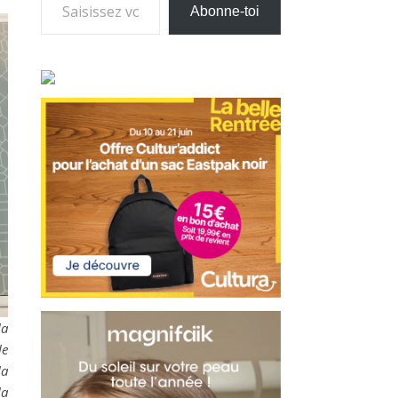
Abonne-toi
la
le
la
la