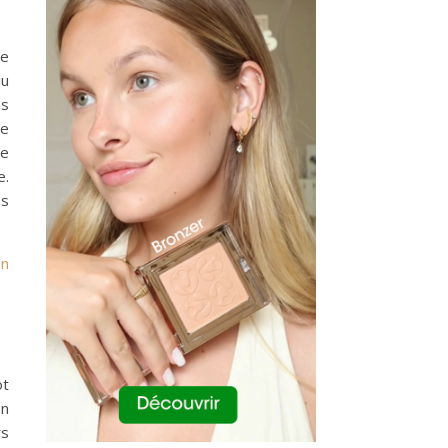
ne
du
ns
le
re
e.
es
on
ot
en
rs