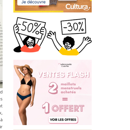
nd
es
nt
x,
 à
ir