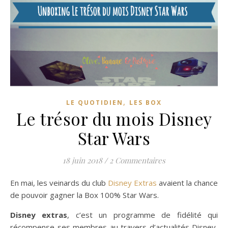
,
LE QUOTIDIEN
LES BOX
Le trésor du mois Disney
Star Wars
18 juin 2018
/
2 Commentaires
En mai, les veinards du club
Disney Extras
avaient la chance
de pouvoir gagner la Box 100% Star Wars.
Disney extras
, c’est un programme de fidélité qui
récompense ses membres au travers d’actualités Disney,