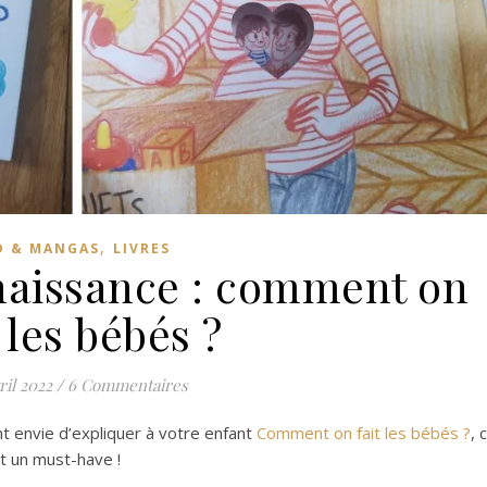
,
D & MANGAS
LIVRES
 naissance : comment on
t les bébés ?
ril 2022
/
6 Commentaires
t envie d’expliquer à votre enfant
Comment on fait les bébés ?
, 
st un must-have !