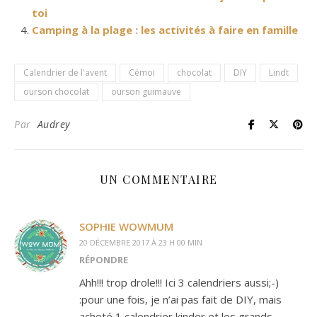
toi
Camping à la plage : les activités à faire en famille
Calendrier de l'avent
Cémoi
chocolat
DIY
Lindt
ourson chocolat
ourson guimauve
Par
Audrey
UN COMMENTAIRE
SOPHIE WOWMUM
20 DÉCEMBRE 2017 À 23 H 00 MIN
RÉPONDRE
Ahh!!! trop drole!!! Ici 3 calendriers aussi;-)
:pour une fois, je n’ai pas fait de DIY, mais
acheté 1 calendrier kinder et les grands-