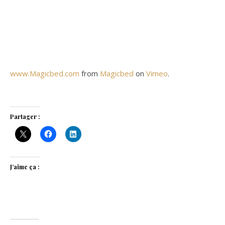
www.Magicbed.com
from
Magicbed
on
Vimeo
.
Partager :
J’aime ça :