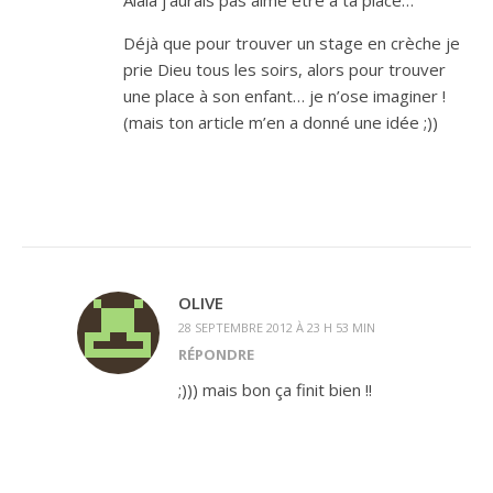
Alala j’aurais pas aimé être à ta place…
Déjà que pour trouver un stage en crèche je
prie Dieu tous les soirs, alors pour trouver
une place à son enfant… je n’ose imaginer !
(mais ton article m’en a donné une idée ;))
OLIVE
28 SEPTEMBRE 2012 À 23 H 53 MIN
RÉPONDRE
;))) mais bon ça finit bien !!