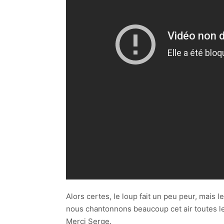
Alors certes, le loup fait un peu peur, mais 
nous chantonnons beaucoup cet air toutes le
Merci Serge.