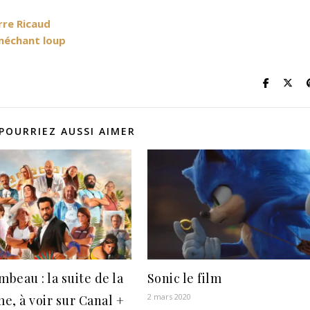
erre Ricaud
 méchant loup
POURRIEZ AUSSI AIMER
mbeau : la suite de la
Sonic le film
2 mars 2020
e, à voir sur Canal +