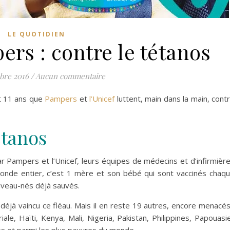
LE QUOTIDIEN
ers : contre le tétanos
bre 2016
/
Aucun commentaire
it 11 ans que
Pampers
et
l’Unicef
luttent, main dans la main, cont
tétanos
ar Pampers et l’Unicef, leurs équipes de médecins et d’infirmièr
 monde entier, c’est 1 mère et son bébé qui sont vaccinés chaq
uveau-nés déjà sauvés.
éjà vaincu ce fléau. Mais il en reste 19 autres, encore menacés
ale, Haïti, Kenya, Mali, Nigeria, Pakistan, Philippines, Papouasi