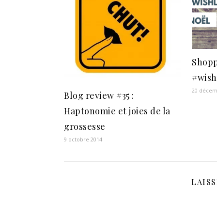
Shopp
#wish
20 décem
Blog review #35 :
Haptonomie et joies de la
grossesse
9 octobre 2014
LAIS