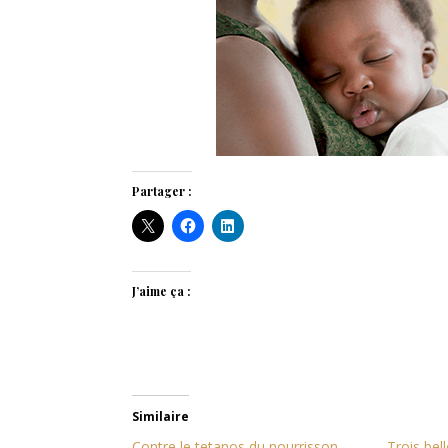
Partager :
J’aime ça :
Similaire
Contre le tetanos du nourrisson
Trois bell