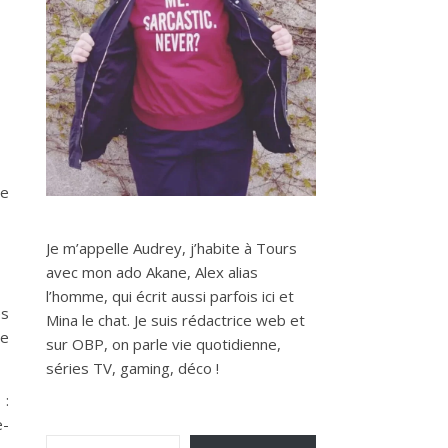
re
Je m’appelle Audrey, j’habite à Tours
avec mon ado Akane, Alex alias
l’homme, qui écrit aussi parfois ici et
es
Mina le chat. Je suis rédactrice web et
ue
sur OBP, on parle vie quotidienne,
séries TV, gaming, déco !
 :
e-
Saisissez votre adresse e-mail…