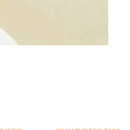
es initiatives
Une nouvelle génération de papas