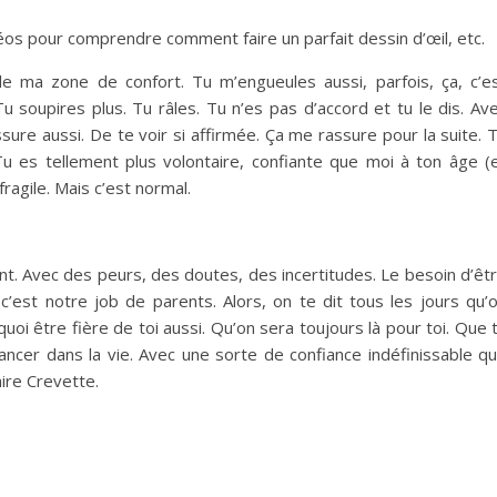
éos pour comprendre comment faire un parfait dessin d’œil, etc.
de ma zone de confort. Tu m’engueules aussi, parfois, ça, c’e
 soupires plus. Tu râles. Tu n’es pas d’accord et tu le dis. Av
ure aussi. De te voir si affirmée. Ça me rassure pour la suite. 
Tu es tellement plus volontaire, confiante que moi à ton âge (
agile. Mais c’est normal.
nt. Avec des peurs, des doutes, des incertitudes. Le besoin d’êt
 c’est notre job de parents. Alors, on te dit tous les jours qu’
quoi être fière de toi aussi. Qu’on sera toujours là pour toi. Que 
ncer dans la vie. Avec une sorte de confiance indéfinissable q
aire Crevette.