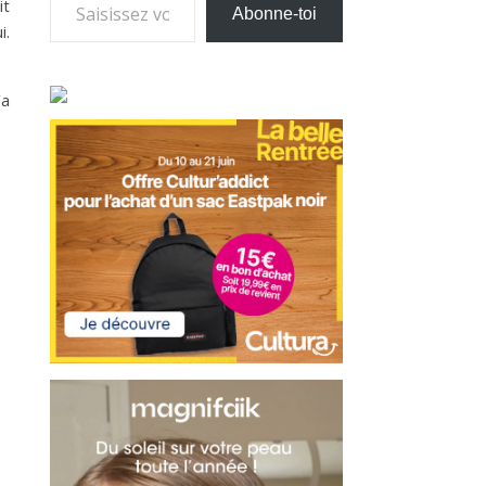
it
Abonne-toi
i.
’a