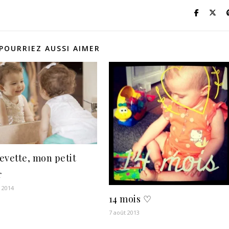
POURRIEZ AUSSI AIMER
evette, mon petit
r
r 2014
14 mois ♡
7 août 2013