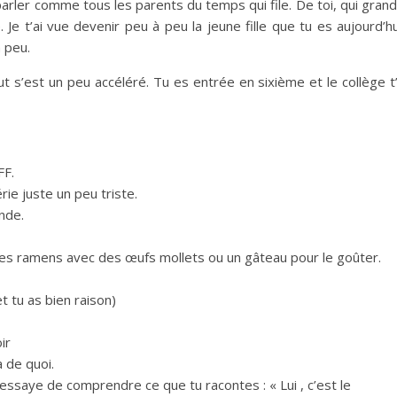
 parler comme tous les parents du temps qui file. De toi, qui grand
é. Je t’ai vue devenir peu à peu la jeune fille que tu es aujourd’hu
à peu.
ut s’est un peu accéléré. Tu es entrée en sixième et le collège t
FF.
ie juste un peu triste.
nde.
t des ramens avec des œufs mollets ou un gâteau pour le goûter.
 tu as bien raison)
ir
a de quoi.
’essaye de comprendre ce que tu racontes : « Lui , c’est le