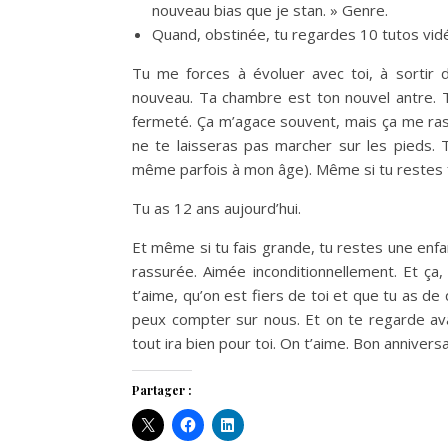
nouveau bias que je stan. » Genre.
Quand, obstinée, tu regardes 10 tutos vid
Tu me forces à évoluer avec toi, à sortir 
nouveau. Ta chambre est ton nouvel antre. Tu
fermeté. Ça m’agace souvent, mais ça me rass
ne te laisseras pas marcher sur les pieds. 
même parfois à mon âge). Même si tu restes fr
Tu as 12 ans aujourd’hui.
Et même si tu fais grande, tu restes une enfa
rassurée. Aimée inconditionnellement. Et ça,
t’aime, qu’on est fiers de toi et que tu as de 
peux compter sur nous. Et on te regarde ava
tout ira bien pour toi. On t’aime. Bon annivers
Partager :