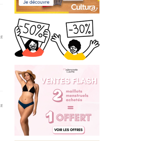
RE
RE