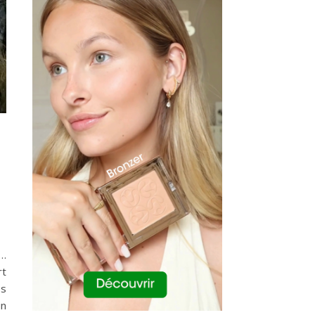
e…
rt
es
un