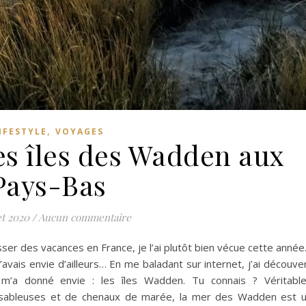
,
IFESTYLE
VOYAGES
les îles des Wadden aux
Pays-Bas
et 2020
/
Aucun commentaire
asser des vacances en France, je l’ai plutôt bien vécue cette anné
’avais envie d’ailleurs… En me baladant sur internet, j’ai découve
m’a donné envie : les îles Wadden. Tu connais ? Véritabl
 sableuses et de chenaux de marée, la mer des Wadden est 