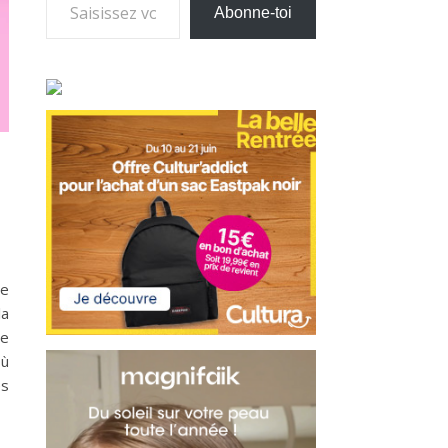
Abonne-toi
me
la
de
Où
es