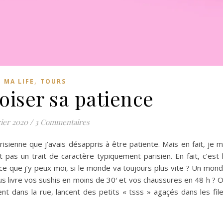
,
MA LIFE
TOURS
oiser sa patience
rier 2020
/
3 Commentaires
risienne que j’avais désappris à être patiente. Mais en fait, je 
as un trait de caractère typiquement parisien. En fait, c’est 
-ce que j’y peux moi, si le monde va toujours plus vite ? Un mon
ous livre vos sushis en moins de 30′ et vos chaussures en 48 h ? 
nt dans la rue, lancent des petits « tsss » agaçés dans les fil