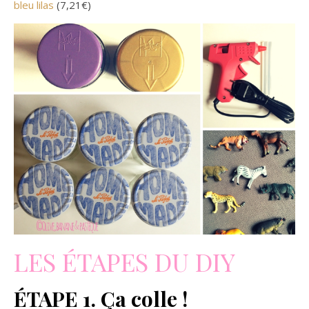
bleu lilas
(7,21€)
LES ÉTAPES DU DIY
ÉTAPE 1. Ça colle !