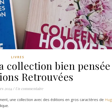
LIVRES
la collection bien pensée
tions Retrouvées
rs 2024
/
Un commentaire
ment, une collection avec des éditions en gros caractères de
Hug
lique.