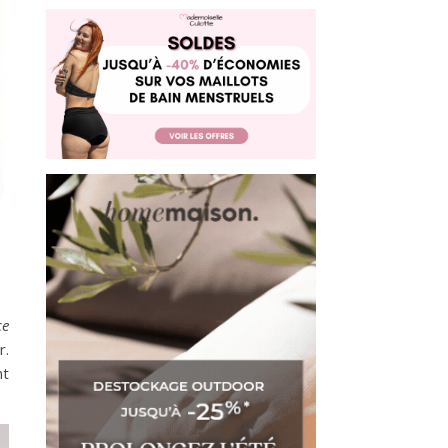
ce
r.
nt