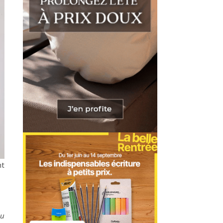
nt
pu