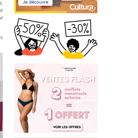
e,
it
ut
us